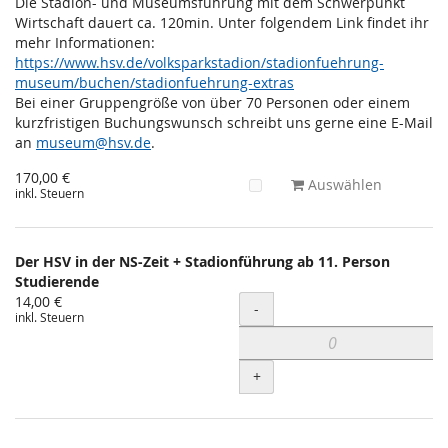
Die Stadion- und Museumsführung mit dem Schwerpunkt
Wirtschaft dauert ca. 120min. Unter folgendem Link findet ihr
mehr Informationen:
https://www.hsv.de/volksparkstadion/stadionfuehrung-
museum/buchen/stadionfuehrung-extras
Bei einer Gruppengröße von über 70 Personen oder einem
kurzfristigen Buchungswunsch schreibt uns gerne eine E-Mail
an
museum@hsv.de
.
170,00 €
Auswählen
inkl. Steuern
Der HSV in der NS-Zeit + Stadionführung ab 11. Person
Studierende
14,00 €
Menge
-
inkl. Steuern
+