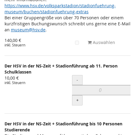
https://www.hsv.de/volksparkstadion/stadionfuehrung-
museum/buchen/stadionfuehrung-extras
Bei einer Gruppengröße von über 70 Personen oder einem
kurzfristigen Buchungswunsch schreibt uns gerne eine E-Mail
an
museum@hsv.de
.
140,00 €
Auswählen
inkl. Steuern
Der HSV in der NS-Zeit + Stadionführung ab 11. Person
Schulklassen
10,00 €
Menge
-
inkl. Steuern
+
Der HSV in der NS-Zeit + Stadionführung bis 10 Personen
Studierende