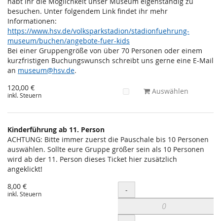
habt ihr die Möglichkeit unser Museum eigenständig zu
besuchen. Unter folgendem Link findet ihr mehr
Informationen:
https://www.hsv.de/volksparkstadion/stadionfuehrung-
museum/buchen/angebote-fuer-kids
Bei einer Gruppengröße von über 70 Personen oder einem
kurzfristigen Buchungswunsch schreibt uns gerne eine E-Mail
an
museum@hsv.de
.
120,00 €
Auswählen
inkl. Steuern
Kinderführung ab 11. Person
ACHTUNG: Bitte immer zuerst die Pauschale bis 10 Personen
auswählen. Sollte eure Gruppe größer sein als 10 Personen
wird ab der 11. Person dieses Ticket hier zusätzlich
angeklickt!
8,00 €
Menge
-
inkl. Steuern