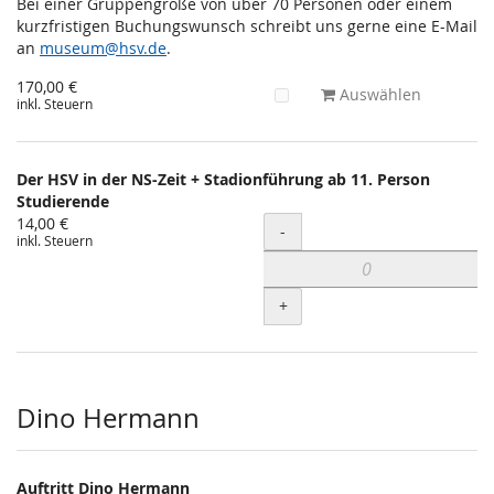
Bei einer Gruppengröße von über 70 Personen oder einem
kurzfristigen Buchungswunsch schreibt uns gerne eine E-Mail
an
museum@hsv.de
.
170,00 €
Auswählen
inkl. Steuern
Der HSV in der NS-Zeit + Stadionführung ab 11. Person
Studierende
14,00 €
Menge
-
inkl. Steuern
+
Dino Hermann
Auftritt Dino Hermann