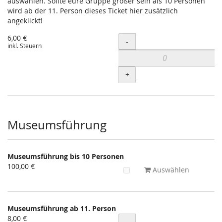
auswählen. Sollte eure Gruppe größer sein als 10 Personen
wird ab der 11. Person dieses Ticket hier zusätzlich
angeklickt!
6,00 €
Menge
-
inkl. Steuern
+
Museumsführung
Museumsführung bis 10 Personen
100,00 €
Auswählen
Museumsführung ab 11. Person
8,00 €
Menge
-