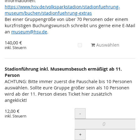
Informationen:
https://www.hsv.de/volksparkstadion/stadionfuehrung-
museum/buchen/stadionfuehrung-extras
Bei einer Gruppengröße von über 70 Personen oder einem
kurzfristigen Buchungswunsch schreibt uns gerne eine E-Mail
an
museum@hsv.de
.
140,00 €
Auswählen
inkl. Steuern
Stadionführung inkl. Museumsbesuch ermäßigt ab 11.
Person
ACHTUNG: Bitte immer zuerst die Pauschale bis 10 Personen
auswählen. Sollte eure Gruppe größer sein als 10 Personen
wird ab der 11. Person dieses Ticket hier zusätzlich
angeklickt!
12,00 €
Menge
-
inkl. Steuern
+