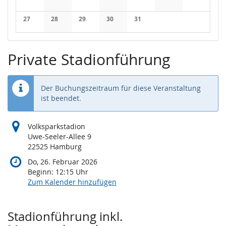
Keine Veranstaltungen
Keine Veranstaltungen
Keine Veranstaltungen
Keine Veranstaltungen
Keine Veranstaltungen
Keine Veranstaltung
Keine Veran
27
28
29
30
31
Keine Veranstaltungen
Keine Veranstaltungen
Keine Veranstaltungen
Keine Veranstaltungen
Keine Veranstaltungen
Private Stadionführung
Der Buchungszeitraum für diese Veranstaltung
ist beendet.
Volksparkstadion
Uwe-Seeler-Allee 9
22525 Hamburg
Do, 26. Februar 2026
Beginn:
12:15
Uhr
Zum Kalender hinzufügen
Produkte
Stadionführung inkl.