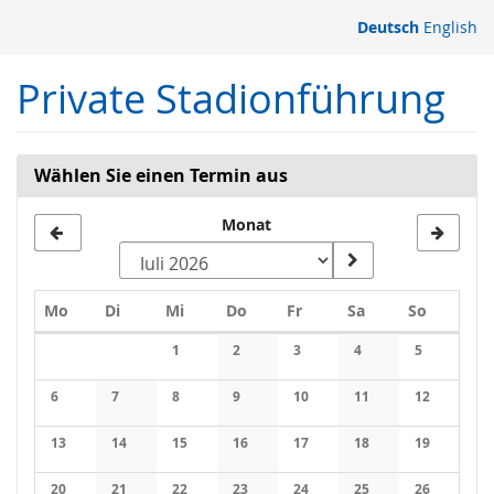
Zum
Deutsch
English
Haupt-
Inhalt
Private Stadionführung
springen
Wählen Sie einen Termin aus
Monat
Montag
Dienstag
Mittwoch
Donnerstag
Freitag
Samstag
Sonntag
Mo
Di
Mi
Do
Fr
Sa
So
Kalender
1
2
3
4
5
Keine Veranstaltungen
Keine Veranstaltungen
Keine Veranstaltungen
Keine Veranstaltung
Keine Veran
6
7
8
9
10
11
12
Keine Veranstaltungen
Keine Veranstaltungen
Keine Veranstaltungen
Keine Veranstaltungen
Keine Veranstaltungen
Keine Veranstaltung
Keine Veran
13
14
15
16
17
18
19
Keine Veranstaltungen
Keine Veranstaltungen
Keine Veranstaltungen
Keine Veranstaltungen
Keine Veranstaltungen
Keine Veranstaltung
Keine Veran
20
21
22
23
24
25
26