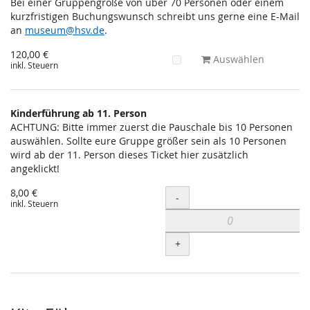
Bei einer Gruppengröße von über 70 Personen oder einem
kurzfristigen Buchungswunsch schreibt uns gerne eine E-Mail
an
museum@hsv.de
.
120,00 €
Auswählen
inkl. Steuern
Kinderführung ab 11. Person
ACHTUNG: Bitte immer zuerst die Pauschale bis 10 Personen
auswählen. Sollte eure Gruppe größer sein als 10 Personen
wird ab der 11. Person dieses Ticket hier zusätzlich
angeklickt!
8,00 €
Menge
-
inkl. Steuern
+