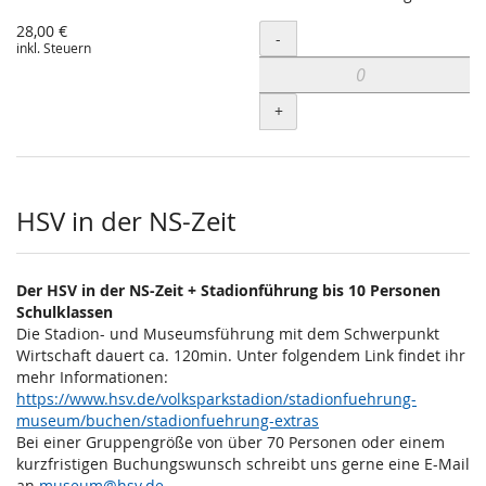
28,00 €
Menge
-
inkl. Steuern
+
HSV in der NS-Zeit
Der HSV in der NS-Zeit + Stadionführung bis 10 Personen
Schulklassen
Die Stadion- und Museumsführung mit dem Schwerpunkt
Wirtschaft dauert ca. 120min. Unter folgendem Link findet ihr
mehr Informationen:
https://www.hsv.de/volksparkstadion/stadionfuehrung-
museum/buchen/stadionfuehrung-extras
Bei einer Gruppengröße von über 70 Personen oder einem
kurzfristigen Buchungswunsch schreibt uns gerne eine E-Mail
an
museum@hsv.de
.