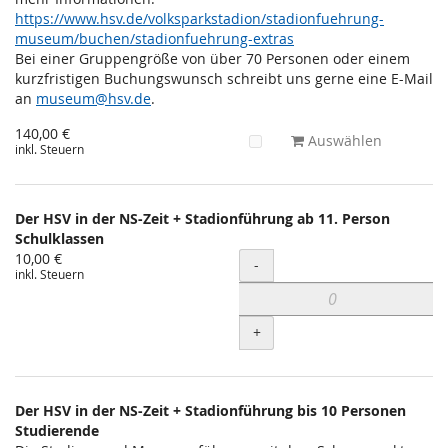
https://www.hsv.de/volksparkstadion/stadionfuehrung-
museum/buchen/stadionfuehrung-extras
Bei einer Gruppengröße von über 70 Personen oder einem
kurzfristigen Buchungswunsch schreibt uns gerne eine E-Mail
an
museum@hsv.de
.
140,00 €
Auswählen
inkl. Steuern
Der HSV in der NS-Zeit + Stadionführung ab 11. Person
Schulklassen
10,00 €
Menge
-
inkl. Steuern
+
Der HSV in der NS-Zeit + Stadionführung bis 10 Personen
Studierende