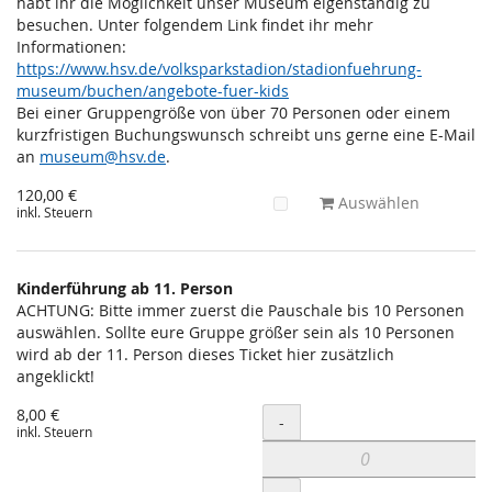
habt ihr die Möglichkeit unser Museum eigenständig zu
besuchen. Unter folgendem Link findet ihr mehr
Informationen:
https://www.hsv.de/volksparkstadion/stadionfuehrung-
museum/buchen/angebote-fuer-kids
Bei einer Gruppengröße von über 70 Personen oder einem
kurzfristigen Buchungswunsch schreibt uns gerne eine E-Mail
an
museum@hsv.de
.
120,00 €
Auswählen
inkl. Steuern
Kinderführung ab 11. Person
ACHTUNG: Bitte immer zuerst die Pauschale bis 10 Personen
auswählen. Sollte eure Gruppe größer sein als 10 Personen
wird ab der 11. Person dieses Ticket hier zusätzlich
angeklickt!
8,00 €
Menge
-
inkl. Steuern