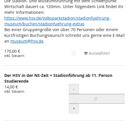
Die Stadion- und Museumsführung mit dem Schwerpunkt
Wirtschaft dauert ca. 120min. Unter folgendem Link findet ihr
mehr Informationen:
https://www.hsv.de/volksparkstadion/stadionfuehrung-
museum/buchen/stadionfuehrung-extras
Bei einer Gruppengröße von über 70 Personen oder einem
kurzfristigen Buchungswunsch schreibt uns gerne eine E-Mail
an
museum@hsv.de
.
170,00 €
Auswählen
inkl. Steuern
Der HSV in der NS-Zeit + Stadionführung ab 11. Person
Studierende
14,00 €
Menge
-
inkl. Steuern
+