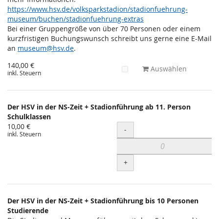
https://www.hsv.de/volksparkstadion/stadionfuehrung-
museum/buchen/stadionfuehrung-extras
Bei einer Gruppengröße von über 70 Personen oder einem
kurzfristigen Buchungswunsch schreibt uns gerne eine E-Mail
an
museum@hsv.de
.
140,00 €
Auswählen
inkl. Steuern
Der HSV in der NS-Zeit + Stadionführung ab 11. Person
Schulklassen
10,00 €
Menge
-
inkl. Steuern
+
Der HSV in der NS-Zeit + Stadionführung bis 10 Personen
Studierende