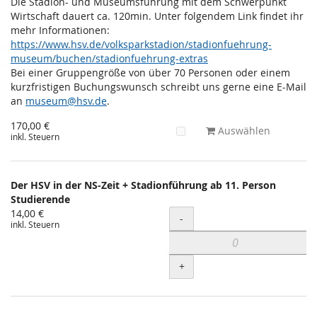
Die Stadion- und Museumsführung mit dem Schwerpunkt
Wirtschaft dauert ca. 120min. Unter folgendem Link findet ihr
mehr Informationen:
https://www.hsv.de/volksparkstadion/stadionfuehrung-
museum/buchen/stadionfuehrung-extras
Bei einer Gruppengröße von über 70 Personen oder einem
kurzfristigen Buchungswunsch schreibt uns gerne eine E-Mail
an
museum@hsv.de
.
170,00 €
Auswählen
inkl. Steuern
Der HSV in der NS-Zeit + Stadionführung ab 11. Person
Studierende
14,00 €
Menge
-
inkl. Steuern
+