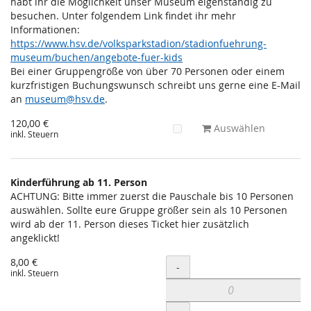
habt ihr die Möglichkeit unser Museum eigenständig zu
besuchen. Unter folgendem Link findet ihr mehr
Informationen:
https://www.hsv.de/volksparkstadion/stadionfuehrung-
museum/buchen/angebote-fuer-kids
Bei einer Gruppengröße von über 70 Personen oder einem
kurzfristigen Buchungswunsch schreibt uns gerne eine E-Mail
an
museum@hsv.de
.
120,00 €
Auswählen
inkl. Steuern
Kinderführung ab 11. Person
ACHTUNG: Bitte immer zuerst die Pauschale bis 10 Personen
auswählen. Sollte eure Gruppe größer sein als 10 Personen
wird ab der 11. Person dieses Ticket hier zusätzlich
angeklickt!
8,00 €
Menge
-
inkl. Steuern