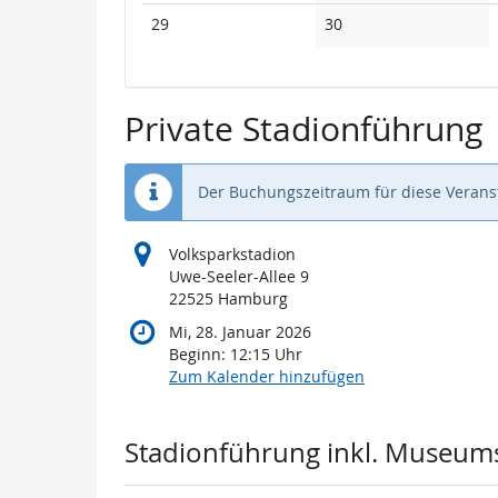
Veranstaltungen
Veranstaltungen
Keine
Keine
29
30
Veranstaltungen
Veranstaltungen
Private Stadionführung
Der Buchungszeitraum für diese Veranst
Volksparkstadion
Uwe-Seeler-Allee 9
22525 Hamburg
Mi, 28. Januar 2026
Beginn:
12:15
Uhr
Zum Kalender hinzufügen
Produkte
Stadionführung inkl. Museum