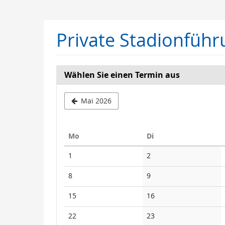
Zum
Haupt-
Inhalt
Private Stadionführ
springen
Wählen Sie einen Termin aus
Mai 2026
Montag
Dienstag
Mo
Di
Kalender
Keine
Keine
1
2
Veranstaltungen
Veranstaltungen
Keine
Keine
8
9
Veranstaltungen
Veranstaltungen
Keine
Keine
15
16
Veranstaltungen
Veranstaltungen
Keine
Keine
22
23