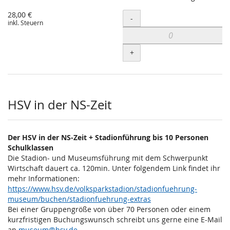
28,00 €
Menge
-
inkl. Steuern
+
HSV in der NS-Zeit
Der HSV in der NS-Zeit + Stadionführung bis 10 Personen
Schulklassen
Die Stadion- und Museumsführung mit dem Schwerpunkt
Wirtschaft dauert ca. 120min. Unter folgendem Link findet ihr
mehr Informationen:
https://www.hsv.de/volksparkstadion/stadionfuehrung-
museum/buchen/stadionfuehrung-extras
Bei einer Gruppengröße von über 70 Personen oder einem
kurzfristigen Buchungswunsch schreibt uns gerne eine E-Mail
an
museum@hsv.de
.