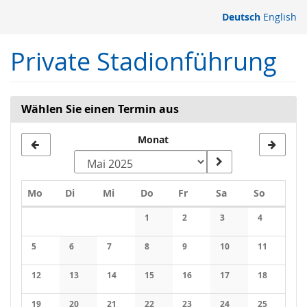
Zum
Deutsch
English
Haupt-
Inhalt
Private Stadionführung
springen
Wählen Sie einen Termin aus
Monat
Montag
Dienstag
Mittwoch
Donnerstag
Freitag
Samstag
Sonntag
Mo
Di
Mi
Do
Fr
Sa
So
Kalender
1
2
3
4
Keine Veranstaltungen
Keine Veranstaltungen
Keine Veranstaltung
Keine Veran
5
6
7
8
9
10
11
Keine Veranstaltungen
Keine Veranstaltungen
Keine Veranstaltungen
Keine Veranstaltungen
Keine Veranstaltungen
Keine Veranstaltung
Keine Veran
12
13
14
15
16
17
18
Keine Veranstaltungen
Keine Veranstaltungen
Keine Veranstaltungen
Keine Veranstaltungen
Keine Veranstaltungen
Keine Veranstaltung
Keine Veran
19
20
21
22
23
24
25