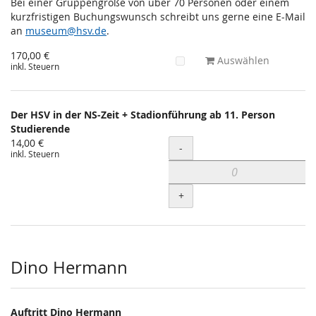
Bei einer Gruppengröße von über 70 Personen oder einem
kurzfristigen Buchungswunsch schreibt uns gerne eine E-Mail
an
museum@hsv.de
.
170,00 €
Auswählen
inkl. Steuern
Der HSV in der NS-Zeit + Stadionführung ab 11. Person
Studierende
14,00 €
Menge
-
inkl. Steuern
+
Dino Hermann
Auftritt Dino Hermann