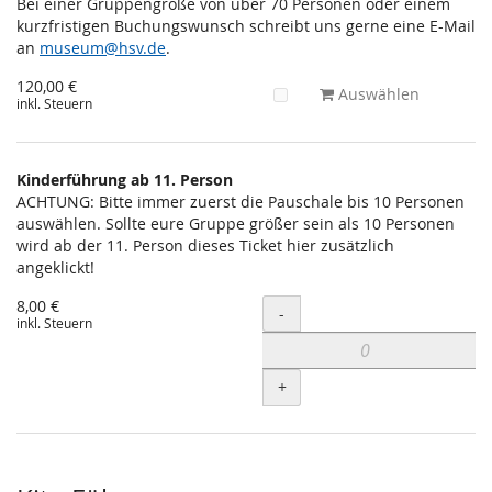
Bei einer Gruppengröße von über 70 Personen oder einem
kurzfristigen Buchungswunsch schreibt uns gerne eine E-Mail
an
museum@hsv.de
.
120,00 €
Auswählen
inkl. Steuern
Kinderführung ab 11. Person
ACHTUNG: Bitte immer zuerst die Pauschale bis 10 Personen
auswählen. Sollte eure Gruppe größer sein als 10 Personen
wird ab der 11. Person dieses Ticket hier zusätzlich
angeklickt!
8,00 €
Menge
-
inkl. Steuern
+