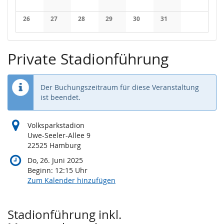
Keine Veranstaltungen
Keine Veranstaltungen
Keine Veranstaltungen
Keine Veranstaltungen
Keine Veranstaltungen
Keine Veranstaltung
Keine Veran
26
27
28
29
30
31
Keine Veranstaltungen
Keine Veranstaltungen
Keine Veranstaltungen
Keine Veranstaltungen
Keine Veranstaltungen
Keine Veranstaltung
Private Stadionführung
Der Buchungszeitraum für diese Veranstaltung
ist beendet.
Volksparkstadion
Uwe-Seeler-Allee 9
22525 Hamburg
Do, 26. Juni 2025
Beginn:
12:15
Uhr
Zum Kalender hinzufügen
Produkte
Stadionführung inkl.