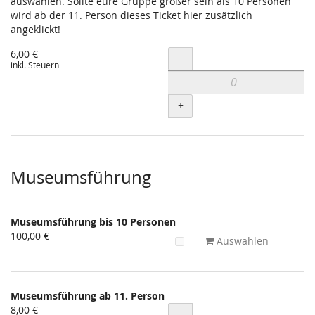
auswählen. Sollte eure Gruppe größer sein als 10 Personen
wird ab der 11. Person dieses Ticket hier zusätzlich
angeklickt!
6,00 €
Menge
-
inkl. Steuern
+
Museumsführung
Museumsführung bis 10 Personen
100,00 €
Auswählen
Museumsführung ab 11. Person
8,00 €
Menge
-