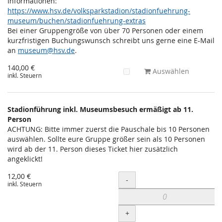
Informationen:
https://www.hsv.de/volksparkstadion/stadionfuehrung-
museum/buchen/stadionfuehrung-extras
Bei einer Gruppengröße von über 70 Personen oder einem
kurzfristigen Buchungswunsch schreibt uns gerne eine E-Mail
an
museum@hsv.de
.
140,00 €
Auswählen
inkl. Steuern
Stadionführung inkl. Museumsbesuch ermäßigt ab 11.
Person
ACHTUNG: Bitte immer zuerst die Pauschale bis 10 Personen
auswählen. Sollte eure Gruppe größer sein als 10 Personen
wird ab der 11. Person dieses Ticket hier zusätzlich
angeklickt!
12,00 €
Menge
-
inkl. Steuern
+