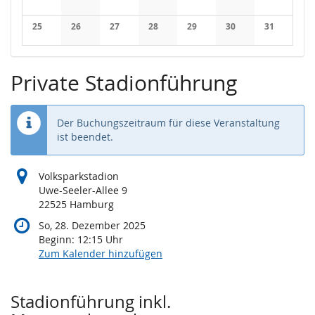
Keine Veranstaltungen
Keine Veranstaltungen
Keine Veranstaltungen
Keine Veranstaltungen
Keine Veranstaltungen
Keine Veranstaltung
Keine Veran
25
26
27
28
29
30
31
Keine Veranstaltungen
Keine Veranstaltungen
Keine Veranstaltungen
Keine Veranstaltungen
Keine Veranstaltungen
Keine Veranstaltung
Keine Veran
Private Stadionführung
Der Buchungszeitraum für diese Veranstaltung
ist beendet.
Volksparkstadion
Uwe-Seeler-Allee 9
22525 Hamburg
So, 28. Dezember 2025
Beginn:
12:15
Uhr
Zum Kalender hinzufügen
Produkte
Stadionführung inkl.