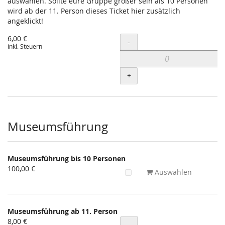
auswählen. Sollte eure Gruppe größer sein als 10 Personen
wird ab der 11. Person dieses Ticket hier zusätzlich
angeklickt!
6,00 €
Menge
-
inkl. Steuern
+
Museumsführung
Museumsführung bis 10 Personen
100,00 €
Auswählen
Museumsführung ab 11. Person
8,00 €
Menge
-