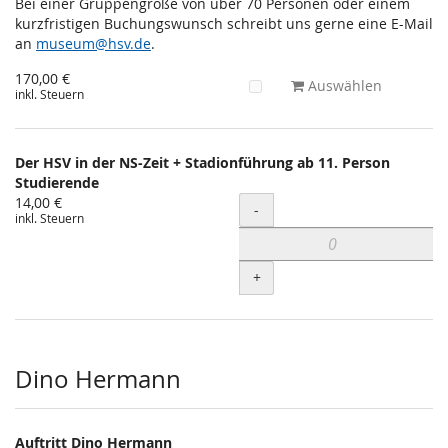
Bei einer Gruppengröße von über 70 Personen oder einem
kurzfristigen Buchungswunsch schreibt uns gerne eine E-Mail
an
museum@hsv.de
.
170,00 €
Auswählen
inkl. Steuern
Der HSV in der NS-Zeit + Stadionführung ab 11. Person
Studierende
14,00 €
Menge
-
inkl. Steuern
+
Dino Hermann
Auftritt Dino Hermann