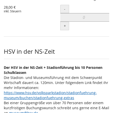
28,00 €
Menge
-
inkl. Steuern
+
HSV in der NS-Zeit
Der HSV in der NS-Zeit + Stadionführung bis 10 Personen
Schulklassen
Die Stadion- und Museumsführung mit dem Schwerpunkt
Wirtschaft dauert ca. 120min. Unter folgendem Link findet ihr
mehr Informationen:
https://www.hsv.de/volksparkstadion/stadionfuehrung-
museum/buchen/stadionfuehrung-extras
Bei einer Gruppengröße von über 70 Personen oder einem
kurzfristigen Buchungswunsch schreibt uns gerne eine E-Mail
an
museum@hsv.de
.