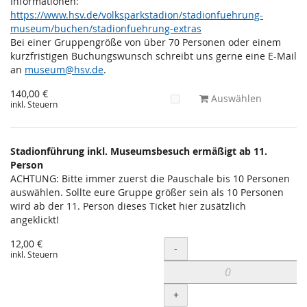
Informationen:
https://www.hsv.de/volksparkstadion/stadionfuehrung-
museum/buchen/stadionfuehrung-extras
Bei einer Gruppengröße von über 70 Personen oder einem
kurzfristigen Buchungswunsch schreibt uns gerne eine E-Mail
an
museum@hsv.de
.
140,00 €
Auswählen
inkl. Steuern
Stadionführung inkl. Museumsbesuch ermäßigt ab 11.
Person
ACHTUNG: Bitte immer zuerst die Pauschale bis 10 Personen
auswählen. Sollte eure Gruppe größer sein als 10 Personen
wird ab der 11. Person dieses Ticket hier zusätzlich
angeklickt!
12,00 €
Menge
-
inkl. Steuern
+