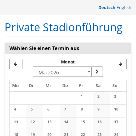
Zum
Deutsch
English
Haupt-
Inhalt
Private Stadionführung
springen
Wählen Sie einen Termin aus
Monat
Montag
Dienstag
Mittwoch
Donnerstag
Freitag
Samstag
Sonntag
Mo
Di
Mi
Do
Fr
Sa
So
Kalender
1
2
3
Keine Veranstaltungen
Keine Veranstaltung
Keine Veran
4
5
6
7
8
9
10
Keine Veranstaltungen
Keine Veranstaltungen
Keine Veranstaltungen
Keine Veranstaltungen
Keine Veranstaltungen
Keine Veranstaltung
Keine Veran
11
12
13
14
15
16
17
Keine Veranstaltungen
Keine Veranstaltungen
Keine Veranstaltungen
Keine Veranstaltungen
Keine Veranstaltungen
Keine Veranstaltung
Keine Veran
18
19
20
21
22
23
24