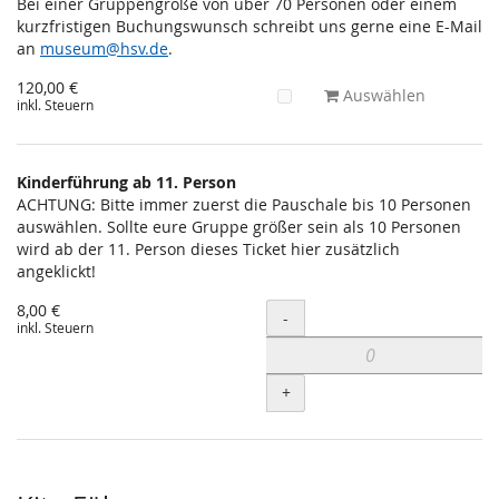
Bei einer Gruppengröße von über 70 Personen oder einem
kurzfristigen Buchungswunsch schreibt uns gerne eine E-Mail
an
museum@hsv.de
.
120,00 €
Auswählen
inkl. Steuern
Kinderführung ab 11. Person
ACHTUNG: Bitte immer zuerst die Pauschale bis 10 Personen
auswählen. Sollte eure Gruppe größer sein als 10 Personen
wird ab der 11. Person dieses Ticket hier zusätzlich
angeklickt!
8,00 €
Menge
-
inkl. Steuern
+