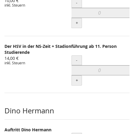
10,00 €
Menge
-
inkl. Steuern
+
Der HSV in der NS-Zeit + Stadionführung ab 11. Person
Studierende
14,00 €
Menge
-
inkl. Steuern
+
Dino Hermann
Auftritt Dino Hermann