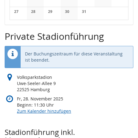
Keine Veranstaltungen
Keine Veranstaltungen
Keine Veranstaltungen
Keine Veranstaltungen
Keine Veranstaltungen
Keine Veranstaltung
Keine Veran
27
28
29
30
31
Keine Veranstaltungen
Keine Veranstaltungen
Keine Veranstaltungen
Keine Veranstaltungen
Keine Veranstaltungen
Private Stadionführung
Der Buchungszeitraum für diese Veranstaltung
ist beendet.
Volksparkstadion
Uwe-Seeler-Allee 9
22525 Hamburg
Fr, 28. November 2025
Beginn:
11:30
Uhr
Zum Kalender hinzufügen
Produkte
Stadionführung inkl.