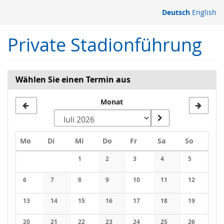
Zum
Deutsch
English
Haupt-
Inhalt
Private Stadionführung
springen
Wählen Sie einen Termin aus
Monat
Montag
Dienstag
Mittwoch
Donnerstag
Freitag
Samstag
Sonntag
Mo
Di
Mi
Do
Fr
Sa
So
Kalender
1
2
3
4
5
Keine Veranstaltungen
Keine Veranstaltungen
Keine Veranstaltungen
Keine Veranstaltung
Keine Veran
6
7
8
9
10
11
12
Keine Veranstaltungen
Keine Veranstaltungen
Keine Veranstaltungen
Keine Veranstaltungen
Keine Veranstaltungen
Keine Veranstaltung
Keine Veran
13
14
15
16
17
18
19
Keine Veranstaltungen
Keine Veranstaltungen
Keine Veranstaltungen
Keine Veranstaltungen
Keine Veranstaltungen
Keine Veranstaltung
Keine Veran
20
21
22
23
24
25
26