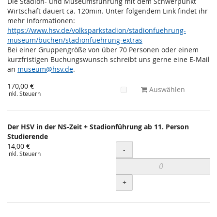
Die Stadion- und Museumsführung mit dem Schwerpunkt
Wirtschaft dauert ca. 120min. Unter folgendem Link findet ihr
mehr Informationen:
https://www.hsv.de/volksparkstadion/stadionfuehrung-
museum/buchen/stadionfuehrung-extras
Bei einer Gruppengröße von über 70 Personen oder einem
kurzfristigen Buchungswunsch schreibt uns gerne eine E-Mail
an
museum@hsv.de
.
170,00 €
Auswählen
inkl. Steuern
Der HSV in der NS-Zeit + Stadionführung ab 11. Person
Studierende
14,00 €
Menge
-
inkl. Steuern
+