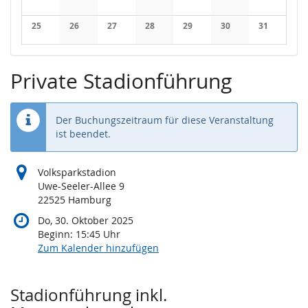
Keine Veranstaltungen
Keine Veranstaltungen
Keine Veranstaltungen
Keine Veranstaltungen
Keine Veranstaltungen
Keine Veranstaltung
Keine Veran
25
26
27
28
29
30
31
Keine Veranstaltungen
Keine Veranstaltungen
Keine Veranstaltungen
Keine Veranstaltungen
Keine Veranstaltungen
Keine Veranstaltung
Keine Veran
Private Stadionführung
Der Buchungszeitraum für diese Veranstaltung
ist beendet.
Volksparkstadion
Uwe-Seeler-Allee 9
22525 Hamburg
Do, 30. Oktober 2025
Beginn:
15:45
Uhr
Zum Kalender hinzufügen
Produkte
Stadionführung inkl.