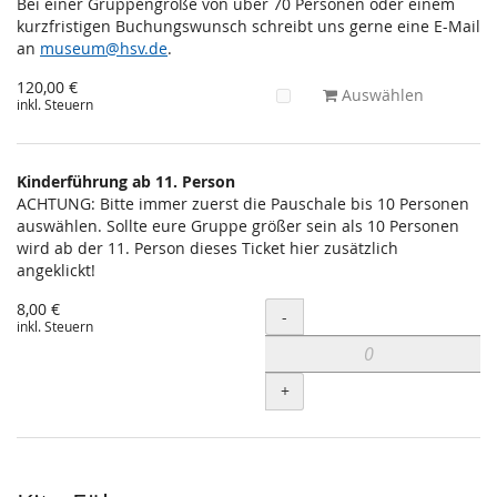
Bei einer Gruppengröße von über 70 Personen oder einem
kurzfristigen Buchungswunsch schreibt uns gerne eine E-Mail
an
museum@hsv.de
.
120,00 €
Auswählen
inkl. Steuern
Kinderführung ab 11. Person
ACHTUNG: Bitte immer zuerst die Pauschale bis 10 Personen
auswählen. Sollte eure Gruppe größer sein als 10 Personen
wird ab der 11. Person dieses Ticket hier zusätzlich
angeklickt!
8,00 €
Menge
-
inkl. Steuern
+