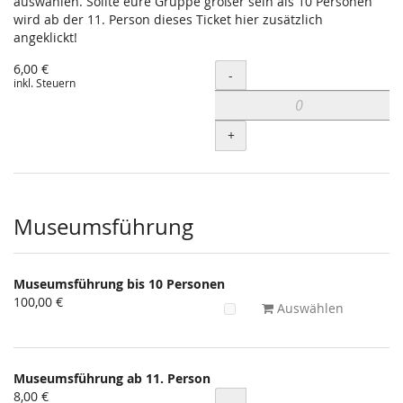
auswählen. Sollte eure Gruppe größer sein als 10 Personen
wird ab der 11. Person dieses Ticket hier zusätzlich
angeklickt!
6,00 €
Menge
-
inkl. Steuern
+
Museumsführung
Museumsführung bis 10 Personen
100,00 €
Auswählen
Museumsführung ab 11. Person
8,00 €
Menge
-