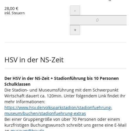
28,00 €
Menge
-
inkl. Steuern
+
HSV in der NS-Zeit
Der HSV in der NS-Zeit + Stadionführung bis 10 Personen
Schulklassen
Die Stadion- und Museumsführung mit dem Schwerpunkt
Wirtschaft dauert ca. 120min. Unter folgendem Link findet ihr
mehr Informationen:
https://www.hsv.de/volksparkstadion/stadionfuehrung-
museum/buchen/stadionfuehrung-extras
Bei einer Gruppengröße von über 70 Personen oder einem
kurzfristigen Buchungswunsch schreibt uns gerne eine E-Mail
an
museum@hsv.de
.