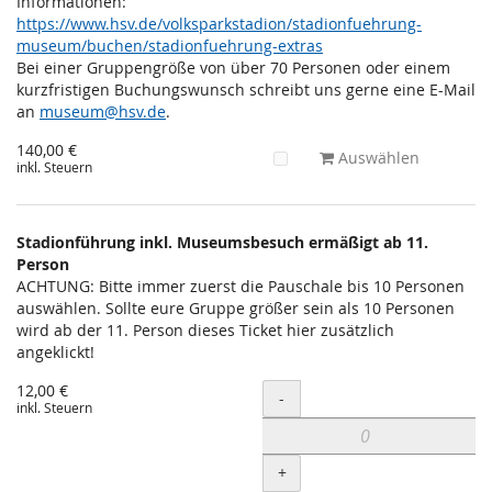
Informationen:
https://www.hsv.de/volksparkstadion/stadionfuehrung-
museum/buchen/stadionfuehrung-extras
Bei einer Gruppengröße von über 70 Personen oder einem
kurzfristigen Buchungswunsch schreibt uns gerne eine E-Mail
an
museum@hsv.de
.
140,00 €
Auswählen
inkl. Steuern
Stadionführung inkl. Museumsbesuch ermäßigt ab 11.
Person
ACHTUNG: Bitte immer zuerst die Pauschale bis 10 Personen
auswählen. Sollte eure Gruppe größer sein als 10 Personen
wird ab der 11. Person dieses Ticket hier zusätzlich
angeklickt!
12,00 €
Menge
-
inkl. Steuern
+