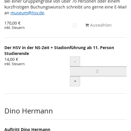
Bei einer Gruppengröße von über 70 Personen oder einem
kurzfristigen Buchungswunsch schreibt uns gerne eine E-Mail
an
museum@hsv.de
.
170,00 €
Auswählen
inkl. Steuern
Der HSV in der NS-Zeit + Stadionführung ab 11. Person
Studierende
14,00 €
Menge
-
inkl. Steuern
+
Dino Hermann
Auftritt Dino Hermann