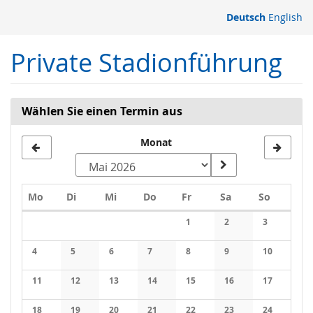
Zum
Deutsch
English
Haupt-
Inhalt
Private Stadionführung
springen
Wählen Sie einen Termin aus
Monat
Montag
Dienstag
Mittwoch
Donnerstag
Freitag
Samstag
Sonntag
Mo
Di
Mi
Do
Fr
Sa
So
Kalender
1
2
3
Keine Veranstaltungen
Keine Veranstaltung
Keine Veran
4
5
6
7
8
9
10
Keine Veranstaltungen
Keine Veranstaltungen
Keine Veranstaltungen
Keine Veranstaltungen
Keine Veranstaltungen
Keine Veranstaltung
Keine Veran
11
12
13
14
15
16
17
Keine Veranstaltungen
Keine Veranstaltungen
Keine Veranstaltungen
Keine Veranstaltungen
Keine Veranstaltungen
Keine Veranstaltung
Keine Veran
18
19
20
21
22
23
24