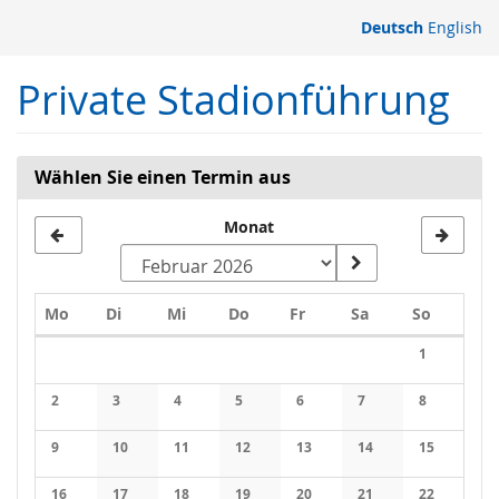
Zum
Deutsch
English
Haupt-
Inhalt
Private Stadionführung
springen
Wählen Sie einen Termin aus
Monat
Montag
Dienstag
Mittwoch
Donnerstag
Freitag
Samstag
Sonntag
Mo
Di
Mi
Do
Fr
Sa
So
Kalender
1
Keine Veran
2
3
4
5
6
7
8
Keine Veranstaltungen
Keine Veranstaltungen
Keine Veranstaltungen
Keine Veranstaltungen
Keine Veranstaltungen
Keine Veranstaltung
Keine Veran
9
10
11
12
13
14
15
Keine Veranstaltungen
Keine Veranstaltungen
Keine Veranstaltungen
Keine Veranstaltungen
Keine Veranstaltungen
Keine Veranstaltung
Keine Veran
16
17
18
19
20
21
22