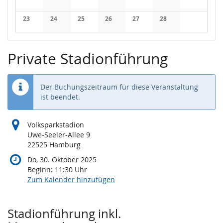
Keine Veranstaltungen
Keine Veranstaltungen
Keine Veranstaltungen
Keine Veranstaltungen
Keine Veranstaltungen
Keine Veranstaltung
Keine Veran
23
24
25
26
27
28
Keine Veranstaltungen
Keine Veranstaltungen
Keine Veranstaltungen
Keine Veranstaltungen
Keine Veranstaltungen
Keine Veranstaltung
Private Stadionführung
Der Buchungszeitraum für diese Veranstaltung
ist beendet.
Volksparkstadion
Uwe-Seeler-Allee 9
22525 Hamburg
Do, 30. Oktober 2025
Beginn:
11:30
Uhr
Zum Kalender hinzufügen
Produkte
Stadionführung inkl.