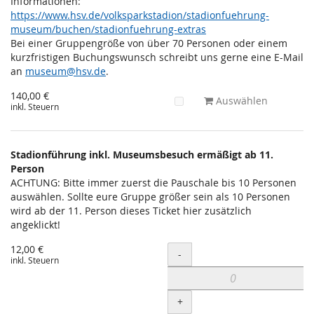
Informationen:
https://www.hsv.de/volksparkstadion/stadionfuehrung-
museum/buchen/stadionfuehrung-extras
Bei einer Gruppengröße von über 70 Personen oder einem
kurzfristigen Buchungswunsch schreibt uns gerne eine E-Mail
an
museum@hsv.de
.
140,00 €
Auswählen
inkl. Steuern
Stadionführung inkl. Museumsbesuch ermäßigt ab 11.
Person
ACHTUNG: Bitte immer zuerst die Pauschale bis 10 Personen
auswählen. Sollte eure Gruppe größer sein als 10 Personen
wird ab der 11. Person dieses Ticket hier zusätzlich
angeklickt!
12,00 €
Menge
-
inkl. Steuern
+