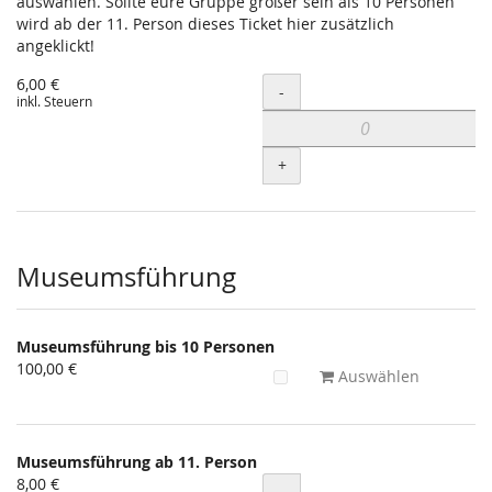
auswählen. Sollte eure Gruppe größer sein als 10 Personen
wird ab der 11. Person dieses Ticket hier zusätzlich
angeklickt!
6,00 €
Menge
-
inkl. Steuern
+
Museumsführung
Museumsführung bis 10 Personen
100,00 €
Auswählen
Museumsführung ab 11. Person
8,00 €
Menge
-