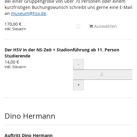
Bei einer Gruppengröße von über 70 Personen oder einem
kurzfristigen Buchungswunsch schreibt uns gerne eine E-Mail
an
museum@hsv.de
.
170,00 €
Auswählen
inkl. Steuern
Der HSV in der NS-Zeit + Stadionführung ab 11. Person
Studierende
14,00 €
Menge
-
inkl. Steuern
+
Dino Hermann
Auftritt Dino Hermann