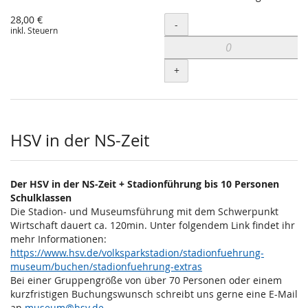
28,00 €
Menge
-
inkl. Steuern
+
HSV in der NS-Zeit
Der HSV in der NS-Zeit + Stadionführung bis 10 Personen
Schulklassen
Die Stadion- und Museumsführung mit dem Schwerpunkt
Wirtschaft dauert ca. 120min. Unter folgendem Link findet ihr
mehr Informationen:
https://www.hsv.de/volksparkstadion/stadionfuehrung-
museum/buchen/stadionfuehrung-extras
Bei einer Gruppengröße von über 70 Personen oder einem
kurzfristigen Buchungswunsch schreibt uns gerne eine E-Mail
an
museum@hsv.de
.