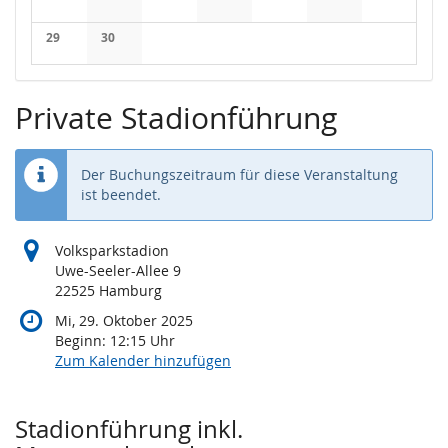
Keine Veranstaltungen
Keine Veranstaltungen
Keine Veranstaltungen
Keine Veranstaltungen
Keine Veranstaltungen
Keine Veranstaltung
Keine Veran
29
30
Keine Veranstaltungen
Keine Veranstaltungen
Private Stadionführung
Der Buchungszeitraum für diese Veranstaltung
ist beendet.
Volksparkstadion
Uwe-Seeler-Allee 9
22525 Hamburg
Mi, 29. Oktober 2025
Beginn:
12:15
Uhr
Zum Kalender hinzufügen
Produkte
Stadionführung inkl.