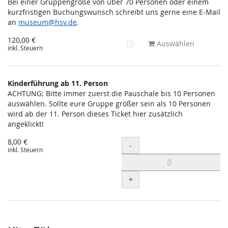
Bei einer Gruppengröße von über 70 Personen oder einem
kurzfristigen Buchungswunsch schreibt uns gerne eine E-Mail
an
museum@hsv.de
.
120,00 €
Auswählen
inkl. Steuern
Kinderführung ab 11. Person
ACHTUNG: Bitte immer zuerst die Pauschale bis 10 Personen
auswählen. Sollte eure Gruppe größer sein als 10 Personen
wird ab der 11. Person dieses Ticket hier zusätzlich
angeklickt!
8,00 €
Menge
-
inkl. Steuern
+