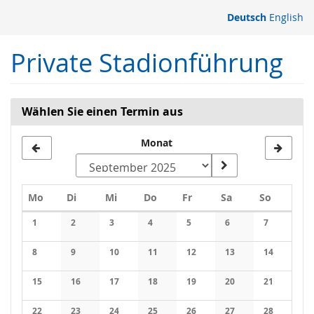
Zum
Deutsch
English
Haupt-
Inhalt
Private Stadionführung
springen
Wählen Sie einen Termin aus
Monat
Montag
Dienstag
Mittwoch
Donnerstag
Freitag
Samstag
Sonntag
Mo
Di
Mi
Do
Fr
Sa
So
Kalender
1
2
3
4
5
6
7
Keine Veranstaltungen
Keine Veranstaltungen
Keine Veranstaltungen
Keine Veranstaltungen
Keine Veranstaltungen
Keine Veranstaltung
Keine Veran
8
9
10
11
12
13
14
Keine Veranstaltungen
Keine Veranstaltungen
Keine Veranstaltungen
Keine Veranstaltungen
Keine Veranstaltungen
Keine Veranstaltung
Keine Veran
15
16
17
18
19
20
21
Keine Veranstaltungen
Keine Veranstaltungen
Keine Veranstaltungen
Keine Veranstaltungen
Keine Veranstaltungen
Keine Veranstaltung
Keine Veran
22
23
24
25
26
27
28