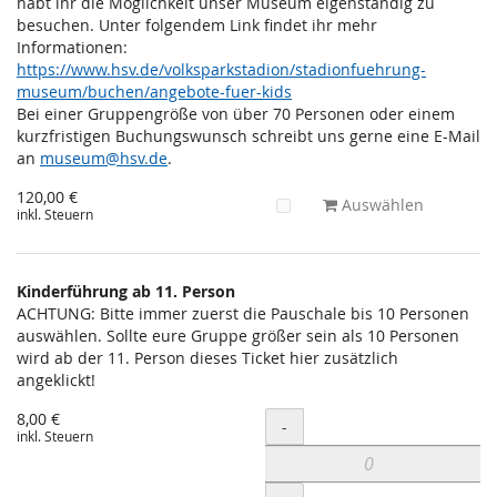
habt ihr die Möglichkeit unser Museum eigenständig zu
besuchen. Unter folgendem Link findet ihr mehr
Informationen:
https://www.hsv.de/volksparkstadion/stadionfuehrung-
museum/buchen/angebote-fuer-kids
Bei einer Gruppengröße von über 70 Personen oder einem
kurzfristigen Buchungswunsch schreibt uns gerne eine E-Mail
an
museum@hsv.de
.
120,00 €
Auswählen
inkl. Steuern
Kinderführung ab 11. Person
ACHTUNG: Bitte immer zuerst die Pauschale bis 10 Personen
auswählen. Sollte eure Gruppe größer sein als 10 Personen
wird ab der 11. Person dieses Ticket hier zusätzlich
angeklickt!
8,00 €
Menge
-
inkl. Steuern