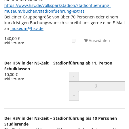
https://www.hsv.de/volksparkstadion/stadionfuehrung-
museum/buchen/stadionfuehrung-extras
Bei einer Gruppengröße von über 70 Personen oder einem
kurzfristigen Buchungswunsch schreibt uns gerne eine E-Mail
an
museum@hsv.de
.
140,00 €
Auswählen
inkl. Steuern
Der HSV in der NS-Zeit + Stadionführung ab 11. Person
Schulklassen
10,00 €
Menge
-
inkl. Steuern
+
Der HSV in der NS-Zeit + Stadionführung bis 10 Personen
Studierende