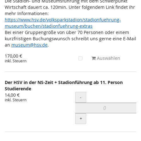
Die Stadion- und Museumsführung mit dem Schwerpunkt
Wirtschaft dauert ca. 120min. Unter folgendem Link findet ihr
mehr Informationen:
https://www.hsv.de/volksparkstadion/stadionfuehrung-
museum/buchen/stadionfuehrung-extras
Bei einer Gruppengröße von über 70 Personen oder einem
kurzfristigen Buchungswunsch schreibt uns gerne eine E-Mail
an
museum@hsv.de
.
170,00 €
Auswählen
inkl. Steuern
Der HSV in der NS-Zeit + Stadionführung ab 11. Person
Studierende
14,00 €
Menge
-
inkl. Steuern
+