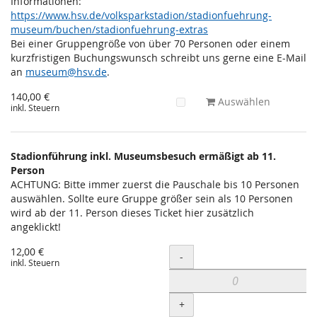
Informationen:
https://www.hsv.de/volksparkstadion/stadionfuehrung-
museum/buchen/stadionfuehrung-extras
Bei einer Gruppengröße von über 70 Personen oder einem
kurzfristigen Buchungswunsch schreibt uns gerne eine E-Mail
an
museum@hsv.de
.
140,00 €
Auswählen
inkl. Steuern
Stadionführung inkl. Museumsbesuch ermäßigt ab 11.
Person
ACHTUNG: Bitte immer zuerst die Pauschale bis 10 Personen
auswählen. Sollte eure Gruppe größer sein als 10 Personen
wird ab der 11. Person dieses Ticket hier zusätzlich
angeklickt!
12,00 €
Menge
-
inkl. Steuern
+