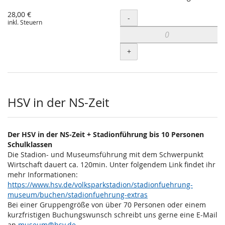
28,00 €
Menge
-
inkl. Steuern
+
HSV in der NS-Zeit
Der HSV in der NS-Zeit + Stadionführung bis 10 Personen
Schulklassen
Die Stadion- und Museumsführung mit dem Schwerpunkt
Wirtschaft dauert ca. 120min. Unter folgendem Link findet ihr
mehr Informationen:
https://www.hsv.de/volksparkstadion/stadionfuehrung-
museum/buchen/stadionfuehrung-extras
Bei einer Gruppengröße von über 70 Personen oder einem
kurzfristigen Buchungswunsch schreibt uns gerne eine E-Mail
an
museum@hsv.de
.