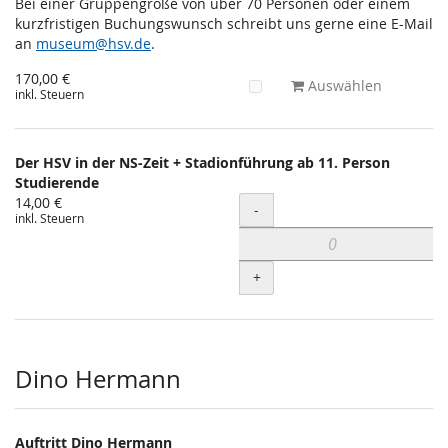
Bei einer Gruppengröße von über 70 Personen oder einem
kurzfristigen Buchungswunsch schreibt uns gerne eine E-Mail
an
museum@hsv.de
.
170,00 €
Auswählen
inkl. Steuern
Der HSV in der NS-Zeit + Stadionführung ab 11. Person
Studierende
14,00 €
Menge
-
inkl. Steuern
+
Dino Hermann
Auftritt Dino Hermann