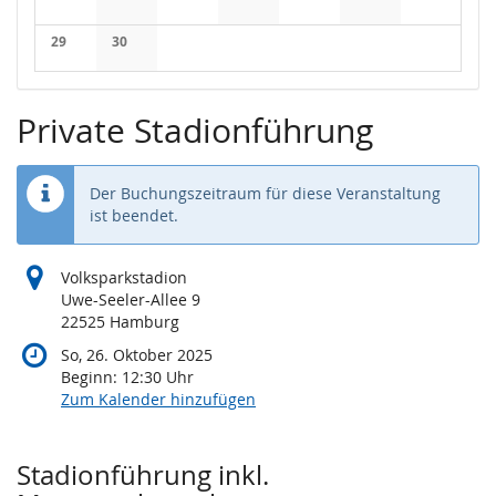
Keine Veranstaltungen
Keine Veranstaltungen
Keine Veranstaltungen
Keine Veranstaltungen
Keine Veranstaltungen
Keine Veranstaltung
Keine Veran
29
30
Keine Veranstaltungen
Keine Veranstaltungen
Private Stadionführung
Der Buchungszeitraum für diese Veranstaltung
ist beendet.
Volksparkstadion
Uwe-Seeler-Allee 9
22525 Hamburg
So, 26. Oktober 2025
Beginn:
12:30
Uhr
Zum Kalender hinzufügen
Produkte
Stadionführung inkl.