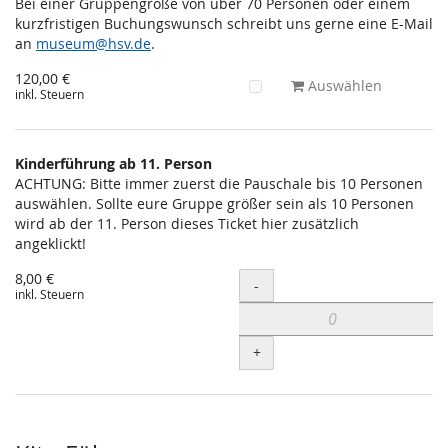
Bei einer Gruppengröße von über 70 Personen oder einem
kurzfristigen Buchungswunsch schreibt uns gerne eine E-Mail
an
museum@hsv.de
.
120,00 €
Auswählen
inkl. Steuern
Kinderführung ab 11. Person
ACHTUNG: Bitte immer zuerst die Pauschale bis 10 Personen
auswählen. Sollte eure Gruppe größer sein als 10 Personen
wird ab der 11. Person dieses Ticket hier zusätzlich
angeklickt!
8,00 €
Menge
-
inkl. Steuern
+