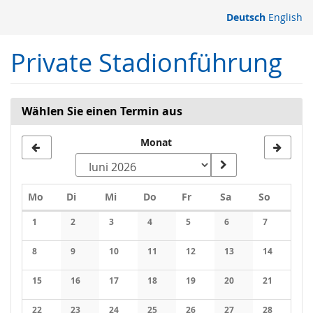
Zum
Deutsch
English
Haupt-
Inhalt
Private Stadionführung
springen
Wählen Sie einen Termin aus
Monat
Montag
Dienstag
Mittwoch
Donnerstag
Freitag
Samstag
Sonntag
Mo
Di
Mi
Do
Fr
Sa
So
Kalender
1
2
3
4
5
6
7
Keine Veranstaltungen
Keine Veranstaltungen
Keine Veranstaltungen
Keine Veranstaltungen
Keine Veranstaltungen
Keine Veranstaltung
Keine Veran
8
9
10
11
12
13
14
Keine Veranstaltungen
Keine Veranstaltungen
Keine Veranstaltungen
Keine Veranstaltungen
Keine Veranstaltungen
Keine Veranstaltung
Keine Veran
15
16
17
18
19
20
21
Keine Veranstaltungen
Keine Veranstaltungen
Keine Veranstaltungen
Keine Veranstaltungen
Keine Veranstaltungen
Keine Veranstaltung
Keine Veran
22
23
24
25
26
27
28