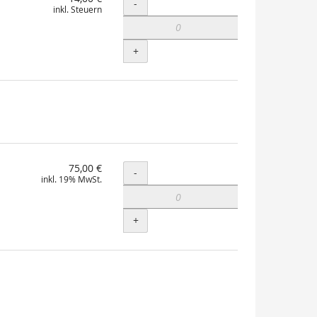
Menge
-
inkl. Steuern
+
75,00 €
Menge
-
inkl. 19% MwSt.
+