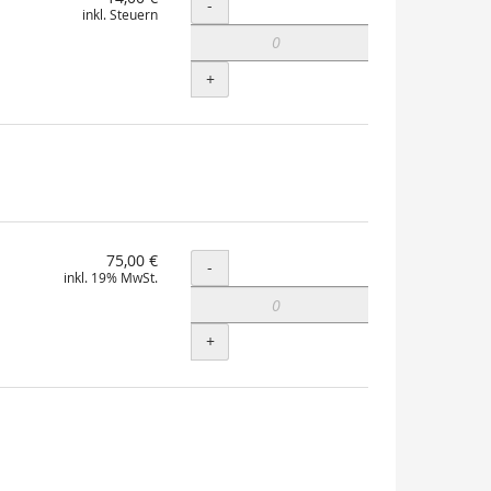
Menge
-
inkl. Steuern
+
75,00 €
Menge
-
inkl. 19% MwSt.
+