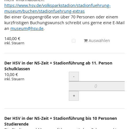
https://www.hsv.de/volksparkstadion/stadionfuehrung-
museum/buchen/stadionfuehrung-extras
Bei einer Gruppengröße von über 70 Personen oder einem
kurzfristigen Buchungswunsch schreibt uns gerne eine E-Mail
an
museum@hsv.de
.
140,00 €
Auswählen
inkl. Steuern
Der HSV in der NS-Zeit + Stadionführung ab 11. Person
Schulklassen
10,00 €
Menge
-
inkl. Steuern
+
Der HSV in der NS-Zeit + Stadionführung bis 10 Personen
Studierende