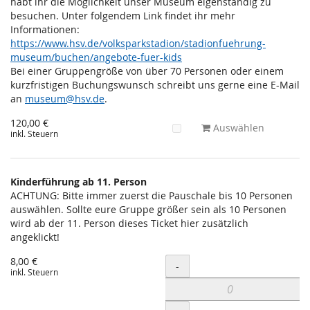
habt ihr die Möglichkeit unser Museum eigenständig zu
besuchen. Unter folgendem Link findet ihr mehr
Informationen:
https://www.hsv.de/volksparkstadion/stadionfuehrung-
museum/buchen/angebote-fuer-kids
Bei einer Gruppengröße von über 70 Personen oder einem
kurzfristigen Buchungswunsch schreibt uns gerne eine E-Mail
an
museum@hsv.de
.
120,00 €
Auswählen
inkl. Steuern
Kinderführung ab 11. Person
ACHTUNG: Bitte immer zuerst die Pauschale bis 10 Personen
auswählen. Sollte eure Gruppe größer sein als 10 Personen
wird ab der 11. Person dieses Ticket hier zusätzlich
angeklickt!
8,00 €
Menge
-
inkl. Steuern