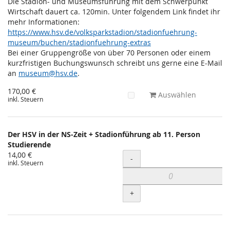
Die Stadion- und Museumsführung mit dem Schwerpunkt
Wirtschaft dauert ca. 120min. Unter folgendem Link findet ihr
mehr Informationen:
https://www.hsv.de/volksparkstadion/stadionfuehrung-
museum/buchen/stadionfuehrung-extras
Bei einer Gruppengröße von über 70 Personen oder einem
kurzfristigen Buchungswunsch schreibt uns gerne eine E-Mail
an
museum@hsv.de
.
170,00 €
Auswählen
inkl. Steuern
Der HSV in der NS-Zeit + Stadionführung ab 11. Person
Studierende
14,00 €
Menge
-
inkl. Steuern
+