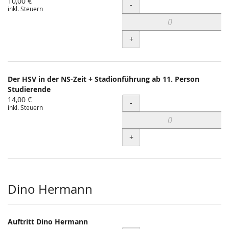
10,00 €
Menge
-
inkl. Steuern
+
Der HSV in der NS-Zeit + Stadionführung ab 11. Person
Studierende
14,00 €
Menge
-
inkl. Steuern
+
Dino Hermann
Auftritt Dino Hermann