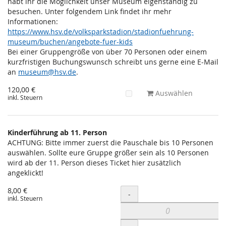
habt ihr die Möglichkeit unser Museum eigenständig zu
besuchen. Unter folgendem Link findet ihr mehr
Informationen:
https://www.hsv.de/volksparkstadion/stadionfuehrung-
museum/buchen/angebote-fuer-kids
Bei einer Gruppengröße von über 70 Personen oder einem
kurzfristigen Buchungswunsch schreibt uns gerne eine E-Mail
an
museum@hsv.de
.
120,00 €
Auswählen
inkl. Steuern
Kinderführung ab 11. Person
ACHTUNG: Bitte immer zuerst die Pauschale bis 10 Personen
auswählen. Sollte eure Gruppe größer sein als 10 Personen
wird ab der 11. Person dieses Ticket hier zusätzlich
angeklickt!
8,00 €
Menge
-
inkl. Steuern