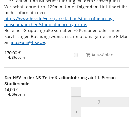
Die Stadion- und Museumsführung mit dem Schwerpunkt
Wirtschaft dauert ca. 120min. Unter folgendem Link findet ihr
mehr Informationen:
https://www.hsv.de/volksparkstadion/stadionfuehrung-
museum/buchen/stadionfuehrung-extras
Bei einer Gruppengröße von über 70 Personen oder einem
kurzfristigen Buchungswunsch schreibt uns gerne eine E-Mail
an
museum@hsv.de
.
170,00 €
Auswählen
inkl. Steuern
Der HSV in der NS-Zeit + Stadionführung ab 11. Person
Studierende
14,00 €
Menge
-
inkl. Steuern
+