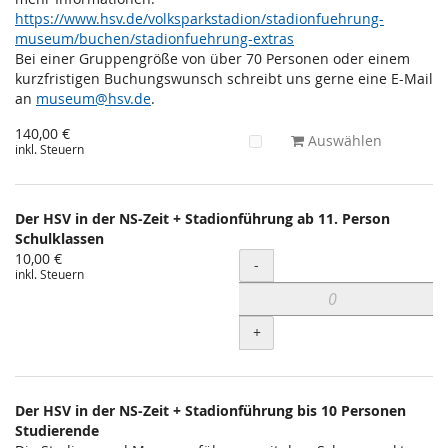
https://www.hsv.de/volksparkstadion/stadionfuehrung-
museum/buchen/stadionfuehrung-extras
Bei einer Gruppengröße von über 70 Personen oder einem
kurzfristigen Buchungswunsch schreibt uns gerne eine E-Mail
an
museum@hsv.de
.
140,00 €
Auswählen
inkl. Steuern
Der HSV in der NS-Zeit + Stadionführung ab 11. Person
Schulklassen
10,00 €
Menge
-
inkl. Steuern
+
Der HSV in der NS-Zeit + Stadionführung bis 10 Personen
Studierende