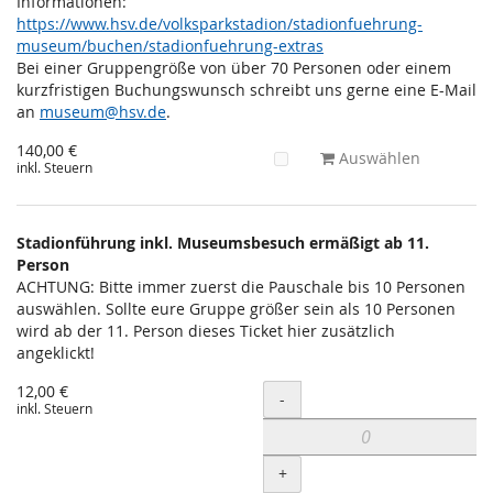
Informationen:
https://www.hsv.de/volksparkstadion/stadionfuehrung-
museum/buchen/stadionfuehrung-extras
Bei einer Gruppengröße von über 70 Personen oder einem
kurzfristigen Buchungswunsch schreibt uns gerne eine E-Mail
an
museum@hsv.de
.
140,00 €
Auswählen
inkl. Steuern
Stadionführung inkl. Museumsbesuch ermäßigt ab 11.
Person
ACHTUNG: Bitte immer zuerst die Pauschale bis 10 Personen
auswählen. Sollte eure Gruppe größer sein als 10 Personen
wird ab der 11. Person dieses Ticket hier zusätzlich
angeklickt!
12,00 €
Menge
-
inkl. Steuern
+