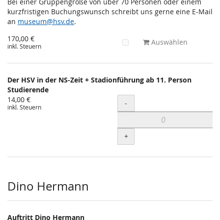
Bei einer Gruppengröße von über 70 Personen oder einem
kurzfristigen Buchungswunsch schreibt uns gerne eine E-Mail
an
museum@hsv.de
.
170,00 €
Auswählen
inkl. Steuern
Der HSV in der NS-Zeit + Stadionführung ab 11. Person
Studierende
14,00 €
Menge
-
inkl. Steuern
+
Dino Hermann
Auftritt Dino Hermann