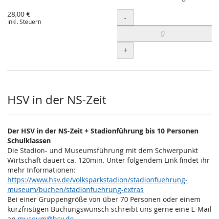
28,00 €
Menge
-
inkl. Steuern
+
HSV in der NS-Zeit
Der HSV in der NS-Zeit + Stadionführung bis 10 Personen
Schulklassen
Die Stadion- und Museumsführung mit dem Schwerpunkt
Wirtschaft dauert ca. 120min. Unter folgendem Link findet ihr
mehr Informationen:
https://www.hsv.de/volksparkstadion/stadionfuehrung-
museum/buchen/stadionfuehrung-extras
Bei einer Gruppengröße von über 70 Personen oder einem
kurzfristigen Buchungswunsch schreibt uns gerne eine E-Mail
an
museum@hsv.de
.