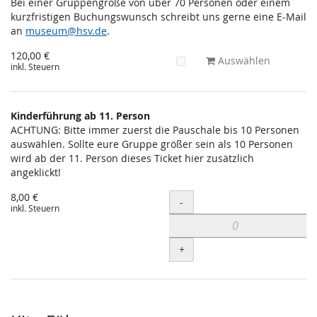
Bei einer Gruppengröße von über 70 Personen oder einem
kurzfristigen Buchungswunsch schreibt uns gerne eine E-Mail
an
museum@hsv.de
.
120,00 €
Auswählen
inkl. Steuern
Kinderführung ab 11. Person
ACHTUNG: Bitte immer zuerst die Pauschale bis 10 Personen
auswählen. Sollte eure Gruppe größer sein als 10 Personen
wird ab der 11. Person dieses Ticket hier zusätzlich
angeklickt!
8,00 €
Menge
-
inkl. Steuern
+