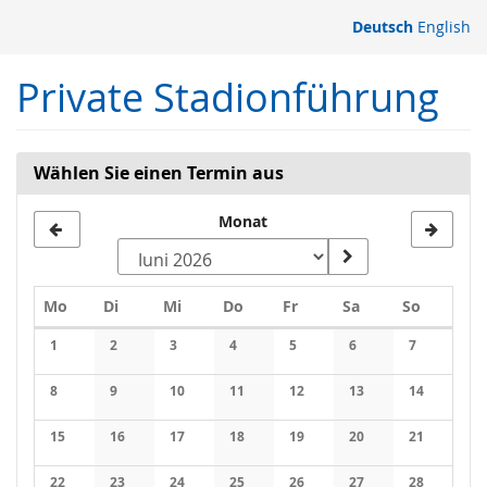
Zum
Deutsch
English
Haupt-
Inhalt
Private Stadionführung
springen
Wählen Sie einen Termin aus
Monat
Montag
Dienstag
Mittwoch
Donnerstag
Freitag
Samstag
Sonntag
Mo
Di
Mi
Do
Fr
Sa
So
Kalender
1
2
3
4
5
6
7
Keine Veranstaltungen
Keine Veranstaltungen
Keine Veranstaltungen
Keine Veranstaltungen
Keine Veranstaltungen
Keine Veranstaltung
Keine Veran
8
9
10
11
12
13
14
Keine Veranstaltungen
Keine Veranstaltungen
Keine Veranstaltungen
Keine Veranstaltungen
Keine Veranstaltungen
Keine Veranstaltung
Keine Veran
15
16
17
18
19
20
21
Keine Veranstaltungen
Keine Veranstaltungen
Keine Veranstaltungen
Keine Veranstaltungen
Keine Veranstaltungen
Keine Veranstaltung
Keine Veran
22
23
24
25
26
27
28