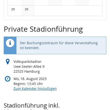
Keine Veranstaltungen
Keine Veranstaltungen
Keine Veranstaltungen
Keine Veranstaltungen
Keine Veranstaltungen
Keine Veranstaltung
Keine Veran
29
30
Keine Veranstaltungen
Keine Veranstaltungen
Private Stadionführung
Der Buchungszeitraum für diese Veranstaltung
ist beendet.
Volksparkstadion
Uwe-Seeler-Allee 9
22525 Hamburg
Mo, 18. August 2025
Beginn:
13:45
Uhr
Zum Kalender hinzufügen
Produkte
Stadionführung inkl.