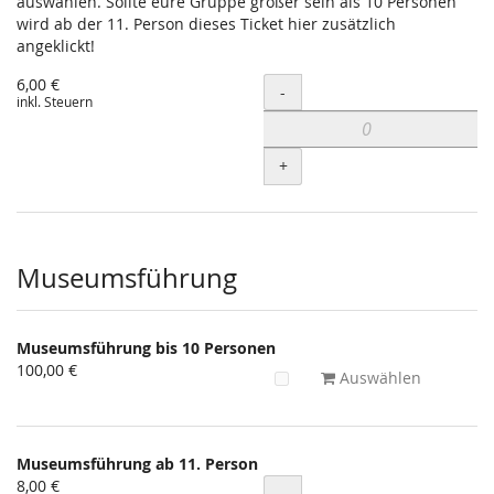
auswählen. Sollte eure Gruppe größer sein als 10 Personen
wird ab der 11. Person dieses Ticket hier zusätzlich
angeklickt!
6,00 €
Menge
-
inkl. Steuern
+
Museumsführung
Museumsführung bis 10 Personen
100,00 €
Auswählen
Museumsführung ab 11. Person
8,00 €
Menge
-