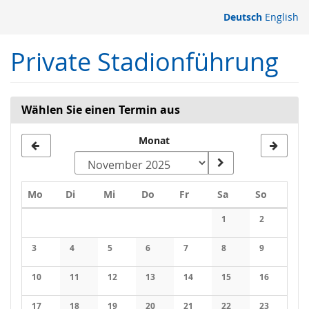
Zum
Deutsch
English
Haupt-
Inhalt
Private Stadionführung
springen
Wählen Sie einen Termin aus
Monat
Montag
Dienstag
Mittwoch
Donnerstag
Freitag
Samstag
Sonntag
Mo
Di
Mi
Do
Fr
Sa
So
Kalender
1
2
Keine Veranstaltung
Keine Veran
3
4
5
6
7
8
9
Keine Veranstaltungen
Keine Veranstaltungen
Keine Veranstaltungen
Keine Veranstaltungen
Keine Veranstaltungen
Keine Veranstaltung
Keine Veran
10
11
12
13
14
15
16
Keine Veranstaltungen
Keine Veranstaltungen
Keine Veranstaltungen
Keine Veranstaltungen
Keine Veranstaltungen
Keine Veranstaltung
Keine Veran
17
18
19
20
21
22
23