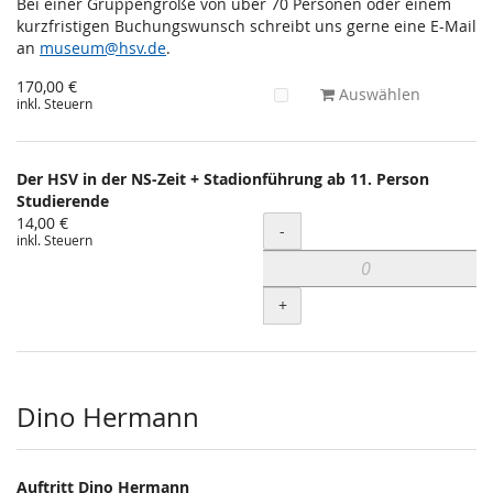
Bei einer Gruppengröße von über 70 Personen oder einem
kurzfristigen Buchungswunsch schreibt uns gerne eine E-Mail
an
museum@hsv.de
.
170,00 €
Auswählen
inkl. Steuern
Der HSV in der NS-Zeit + Stadionführung ab 11. Person
Studierende
14,00 €
Menge
-
inkl. Steuern
+
Dino Hermann
Auftritt Dino Hermann