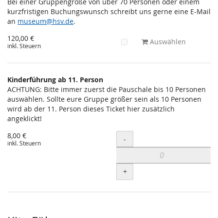
Bei einer Gruppengröße von über 70 Personen oder einem
kurzfristigen Buchungswunsch schreibt uns gerne eine E-Mail
an
museum@hsv.de
.
120,00 €
Auswählen
inkl. Steuern
Kinderführung ab 11. Person
ACHTUNG: Bitte immer zuerst die Pauschale bis 10 Personen
auswählen. Sollte eure Gruppe größer sein als 10 Personen
wird ab der 11. Person dieses Ticket hier zusätzlich
angeklickt!
8,00 €
Menge
-
inkl. Steuern
+