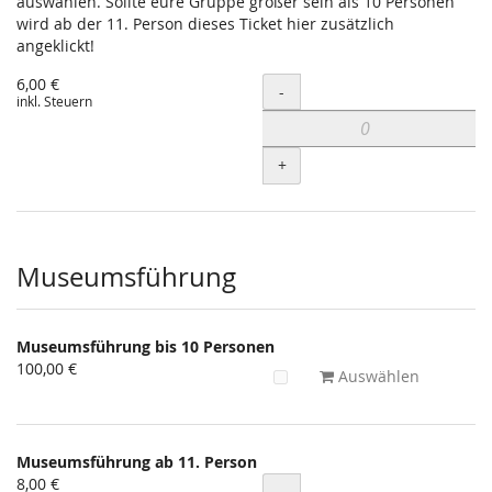
auswählen. Sollte eure Gruppe größer sein als 10 Personen
wird ab der 11. Person dieses Ticket hier zusätzlich
angeklickt!
6,00 €
Menge
-
inkl. Steuern
+
Museumsführung
Museumsführung bis 10 Personen
100,00 €
Auswählen
Museumsführung ab 11. Person
8,00 €
Menge
-