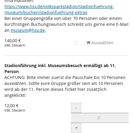
Informationen:
https://www.hsv.de/volksparkstadion/stadionfuehrung-
museum/buchen/stadionfuehrung-extras
Bei einer Gruppengröße von über 70 Personen oder einem
kurzfristigen Buchungswunsch schreibt uns gerne eine E-Mail
an
museum@hsv.de
.
140,00 €
Auswählen
inkl. Steuern
Stadionführung inkl. Museumsbesuch ermäßigt ab 11.
Person
ACHTUNG: Bitte immer zuerst die Pauschale bis 10 Personen
auswählen. Sollte eure Gruppe größer sein als 10 Personen
wird ab der 11. Person dieses Ticket hier zusätzlich
angeklickt!
12,00 €
Menge
-
inkl. Steuern
+