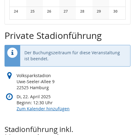
Keine Veranstaltungen
Keine Veranstaltungen
Keine Veranstaltungen
Keine Veranstaltungen
Keine Veranstaltungen
Keine Veranstaltung
Keine Veran
24
25
26
27
28
29
30
Keine Veranstaltungen
Keine Veranstaltungen
Keine Veranstaltungen
Keine Veranstaltungen
Keine Veranstaltungen
Keine Veranstaltung
Keine Veran
Private Stadionführung
Der Buchungszeitraum für diese Veranstaltung
ist beendet.
Volksparkstadion
Uwe-Seeler-Allee 9
22525 Hamburg
Di, 22. April 2025
Beginn:
12:30
Uhr
Zum Kalender hinzufügen
Produkte
Stadionführung inkl.