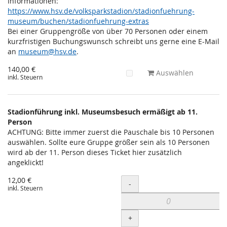
Informationen:
https://www.hsv.de/volksparkstadion/stadionfuehrung-
museum/buchen/stadionfuehrung-extras
Bei einer Gruppengröße von über 70 Personen oder einem
kurzfristigen Buchungswunsch schreibt uns gerne eine E-Mail
an
museum@hsv.de
.
140,00 €
Auswählen
inkl. Steuern
Stadionführung inkl. Museumsbesuch ermäßigt ab 11.
Person
ACHTUNG: Bitte immer zuerst die Pauschale bis 10 Personen
auswählen. Sollte eure Gruppe größer sein als 10 Personen
wird ab der 11. Person dieses Ticket hier zusätzlich
angeklickt!
12,00 €
Menge
-
inkl. Steuern
+