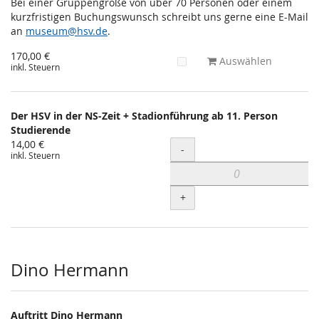
Bei einer Gruppengröße von über 70 Personen oder einem
kurzfristigen Buchungswunsch schreibt uns gerne eine E-Mail
an
museum@hsv.de
.
170,00 €
Auswählen
inkl. Steuern
Der HSV in der NS-Zeit + Stadionführung ab 11. Person
Studierende
14,00 €
Menge
-
inkl. Steuern
+
Dino Hermann
Auftritt Dino Hermann