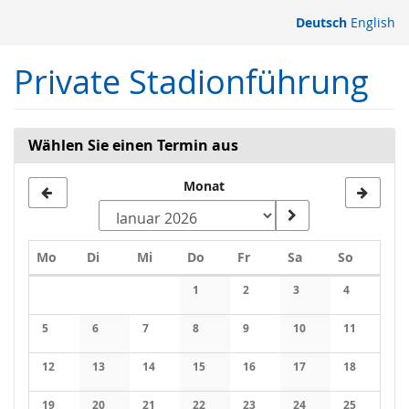
Zum
Deutsch
English
Haupt-
Inhalt
Private Stadionführung
springen
Wählen Sie einen Termin aus
Monat
Montag
Dienstag
Mittwoch
Donnerstag
Freitag
Samstag
Sonntag
Mo
Di
Mi
Do
Fr
Sa
So
Kalender
1
2
3
4
Keine Veranstaltungen
Keine Veranstaltungen
Keine Veranstaltung
Keine Veran
5
6
7
8
9
10
11
Keine Veranstaltungen
Keine Veranstaltungen
Keine Veranstaltungen
Keine Veranstaltungen
Keine Veranstaltungen
Keine Veranstaltung
Keine Veran
12
13
14
15
16
17
18
Keine Veranstaltungen
Keine Veranstaltungen
Keine Veranstaltungen
Keine Veranstaltungen
Keine Veranstaltungen
Keine Veranstaltung
Keine Veran
19
20
21
22
23
24
25