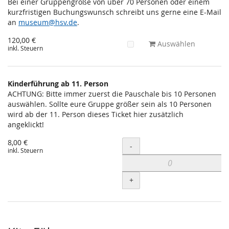
Bei einer Gruppengröße von über 70 Personen oder einem
kurzfristigen Buchungswunsch schreibt uns gerne eine E-Mail
an
museum@hsv.de
.
120,00 €
Auswählen
inkl. Steuern
Kinderführung ab 11. Person
ACHTUNG: Bitte immer zuerst die Pauschale bis 10 Personen
auswählen. Sollte eure Gruppe größer sein als 10 Personen
wird ab der 11. Person dieses Ticket hier zusätzlich
angeklickt!
8,00 €
Menge
-
inkl. Steuern
+