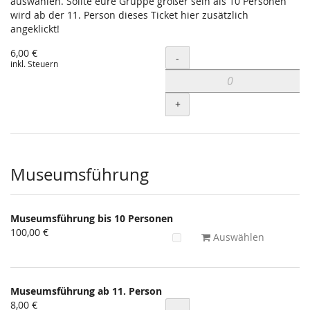
auswählen. Sollte eure Gruppe größer sein als 10 Personen
wird ab der 11. Person dieses Ticket hier zusätzlich
angeklickt!
6,00 €
Menge
-
inkl. Steuern
+
Museumsführung
Museumsführung bis 10 Personen
100,00 €
Auswählen
Museumsführung ab 11. Person
8,00 €
Menge
-