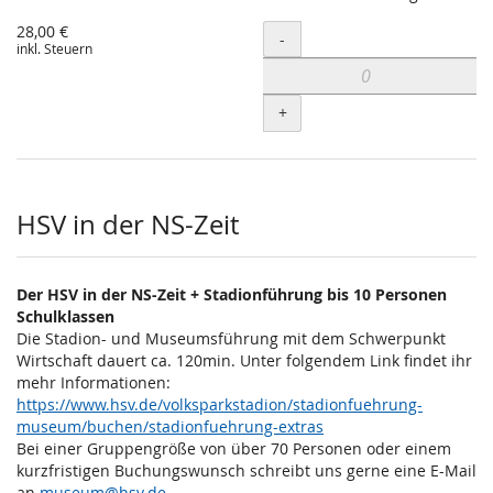
28,00 €
Menge
-
inkl. Steuern
+
HSV in der NS-Zeit
Der HSV in der NS-Zeit + Stadionführung bis 10 Personen
Schulklassen
Die Stadion- und Museumsführung mit dem Schwerpunkt
Wirtschaft dauert ca. 120min. Unter folgendem Link findet ihr
mehr Informationen:
https://www.hsv.de/volksparkstadion/stadionfuehrung-
museum/buchen/stadionfuehrung-extras
Bei einer Gruppengröße von über 70 Personen oder einem
kurzfristigen Buchungswunsch schreibt uns gerne eine E-Mail
an
museum@hsv.de
.