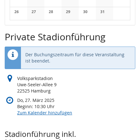
Keine Veranstaltungen
Keine Veranstaltungen
Keine Veranstaltungen
Keine Veranstaltungen
Keine Veranstaltungen
Keine Veranstaltung
Keine Veran
26
27
28
29
30
31
Keine Veranstaltungen
Keine Veranstaltungen
Keine Veranstaltungen
Keine Veranstaltungen
Keine Veranstaltungen
Keine Veranstaltung
Private Stadionführung
Der Buchungszeitraum für diese Veranstaltung
ist beendet.
Volksparkstadion
Uwe-Seeler-Allee 9
22525 Hamburg
Do, 27. März 2025
Beginn:
10:30
Uhr
Zum Kalender hinzufügen
Produkte
Stadionführung inkl.